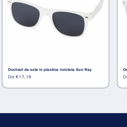
Occhiali da sole in plastica riciclata Sun Ray
Oc
Prezzo
Da €17,16
P
D
di
d
listino
li