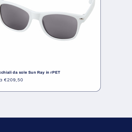
chiali da sole Sun Ray in rPET
rezzo
a €209,50
i
stino