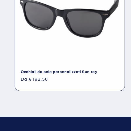
Occhiali da sole personalizzati Sun ray
Prezzo
Da €192,50
di
listino