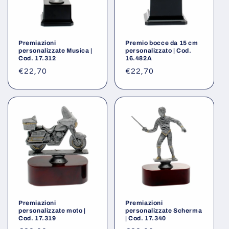
Premiazioni
Premio bocce da 15 cm
personalizzate Musica |
personalizzato | Cod.
Cod. 17.312
16.482A
Prezzo
€22,70
Prezzo
€22,70
di
di
listino
listino
Premiazioni
Premiazioni
personalizzate moto |
personalizzate Scherma
Cod. 17.319
| Cod. 17.340