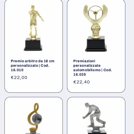
Premio arbitro da 18 cm
Premiazioni
personalizzato | Cod.
personalizzate
16.010
automobilismo | Cod.
16.035
Prezzo
€22,00
Prezzo
€22,40
di
di
listino
listino