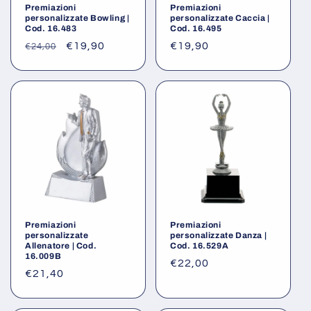
Premiazioni
Premiazioni
personalizzate Bowling |
personalizzate Caccia |
Cod. 16.483
Cod. 16.495
Prezzo
Prezzo
€19,90
Prezzo
€19,90
€24,00
di
scontato
di
listino
listino
Premiazioni
Premiazioni
personalizzate
personalizzate Danza |
Allenatore | Cod.
Cod. 16.529A
16.009B
Prezzo
€22,00
Prezzo
€21,40
di
di
listino
listino