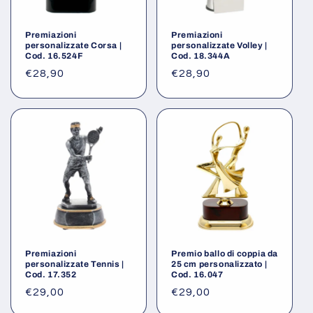
Premiazioni
Premiazioni
personalizzate Corsa |
personalizzate Volley |
Cod. 16.524F
Cod. 18.344A
Prezzo
€28,90
Prezzo
€28,90
di
di
listino
listino
Premiazioni
Premio ballo di coppia da
personalizzate Tennis |
25 cm personalizzato |
Cod. 17.352
Cod. 16.047
Prezzo
€29,00
Prezzo
€29,00
di
di