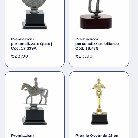
Premiazioni
Premiazioni
personalizzate Quad |
personalizzate biliardo |
Cod. 17.339A
Cod. 16.479
Prezzo
€23,90
Prezzo
€23,90
di
di
listino
listino
Premiazioni
Premio Oscar da 26 cm