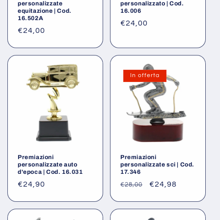
personalizzate
personalizzato | Cod.
equitazione | Cod.
16.006
16.502A
Prezzo
€24,00
Prezzo
€24,00
di
di
listino
listino
In offerta
Premiazioni
Premiazioni
personalizzate auto
personalizzate sci | Cod.
d'epoca | Cod. 16.031
17.346
Prezzo
€24,90
Prezzo
Prezzo
€24,98
€28,00
di
di
scontato
listino
listino