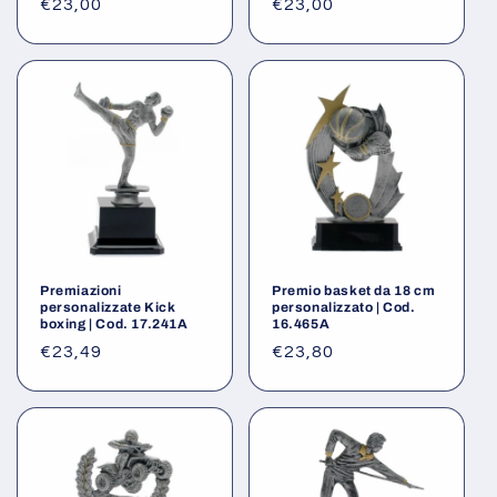
Prezzo
€23,00
Prezzo
€23,00
di
di
listino
listino
Premiazioni
Premio basket da 18 cm
personalizzate Kick
personalizzato | Cod.
boxing | Cod. 17.241A
16.465A
Prezzo
€23,49
Prezzo
€23,80
di
di
listino
listino