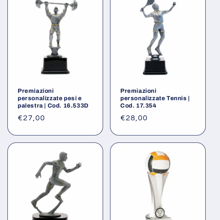
Premiazioni
Premiazioni
personalizzate pesi e
personalizzate Tennis |
palestra | Cod. 16.533D
Cod. 17.354
Prezzo
€27,00
Prezzo
€28,00
di
di
listino
listino