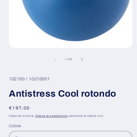
Apri
contenuti
multimediali
su
1
/
30
1
in
finestra
modale
102100 / 10210001
Antistress Cool rotondo
Prezzo
€197,00
di
Imposte incluse.
Spese di spedizione
calcolate al check-out.
listino
Colore