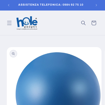
Vai
150
ASSISTENZA TELEFONICA: 0984 92 75 10
direttamente
ai contenuti
Carrello
Passa alle
informazioni
sul prodotto