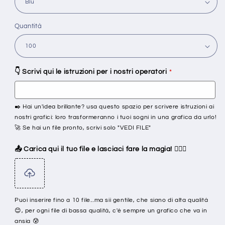
Quantità
👇 Scrivi qui le istruzioni per i nostri operatori
✒️ Hai un'idea brillante? usa questo spazio per scrivere istruzioni ai
nostri grafici: loro trasformeranno i tuoi sogni in una grafica da urlo!
🚀 Se hai un file pronto, scrivi solo "VEDI FILE"
📤 Carica qui il tuo file e lasciaci fare la magia! 🧙‍♂️✨
Puoi inserire fino a 10 file...ma sii gentile, che siano di alta qualità
😊, per ogni file di bassa qualità, c'è sempre un grafico che va in
ansia 😰