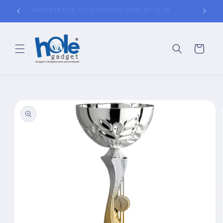
Vai
150
ASSISTENZA TELEFONICA: 0984 92 75 10
direttamente
ai contenuti
Carrello
Passa alle
informazioni
sul prodotto