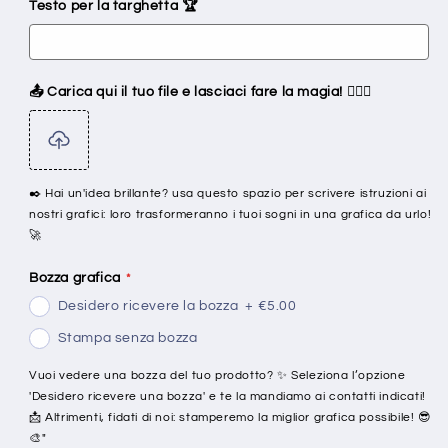
Testo per la targhetta 🏆
📤 Carica qui il tuo file e lasciaci fare la magia! 🧙‍♂️✨
✒️ Hai un'idea brillante? usa questo spazio per scrivere istruzioni ai
nostri grafici: loro trasformeranno i tuoi sogni in una grafica da urlo!
🚀
Bozza grafica
Desidero ricevere la bozza
+
€5.00
Stampa senza bozza
Vuoi vedere una bozza del tuo prodotto? ✨ Seleziona l’opzione
'Desidero ricevere una bozza' e te la mandiamo ai contatti indicati!
📩 Altrimenti, fidati di noi: stamperemo la miglior grafica possibile! 😎
🎨"