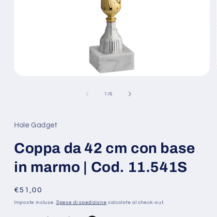
Apri
contenuti
multimediali
su
1
/
6
1
in
finestra
modale
Hole Gadget
Coppa da 42 cm con base
in marmo | Cod. 11.541S
Prezzo
€51,00
di
Imposte incluse.
Spese di spedizione
calcolate al check-out.
listino