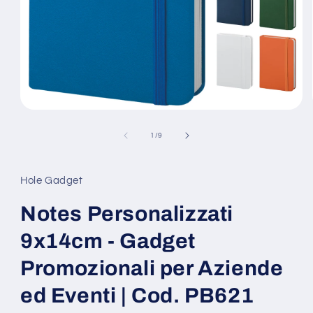
Apri
contenuti
multimediali
su
1
/
9
1
in
finestra
modale
Hole Gadget
Notes Personalizzati
9x14cm - Gadget
Promozionali per Aziende
ed Eventi | Cod. PB621