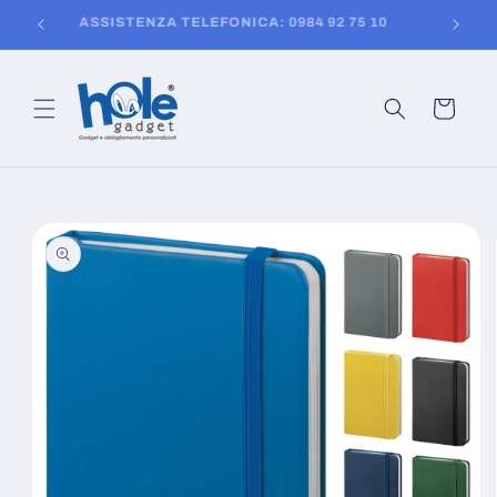
Vai
150
ASSISTENZA TELEFONICA: 0984 92 75 10
direttamente
ai contenuti
Carrello
Passa alle
informazioni
sul prodotto