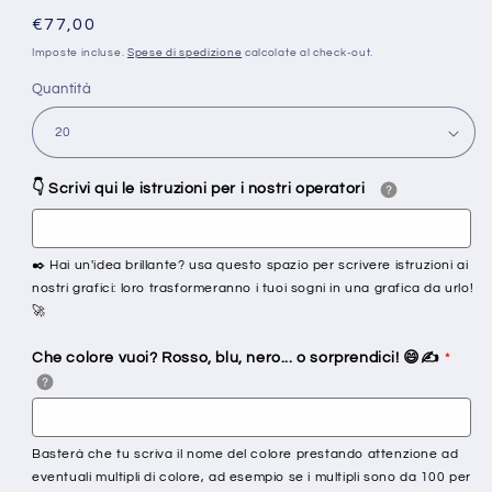
Prezzo
€77,00
di
Imposte incluse.
Spese di spedizione
calcolate al check-out.
listino
Quantità
👇 Scrivi qui le istruzioni per i nostri operatori
✒️ Hai un'idea brillante? usa questo spazio per scrivere istruzioni ai
nostri grafici: loro trasformeranno i tuoi sogni in una grafica da urlo!
🚀
Che colore vuoi? Rosso, blu, nero... o sorprendici! 😄✍️
Basterà che tu scriva il nome del colore prestando attenzione ad
eventuali multipli di colore, ad esempio se i multipli sono da 100 per