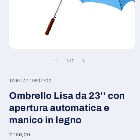
Apri
contenuti
multimediali
su
1
/
27
1
in
finestra
modale
109017 / 10901702
Ombrello Lisa da 23'' con
apertura automatica e
manico in legno
Prezzo
€150,20