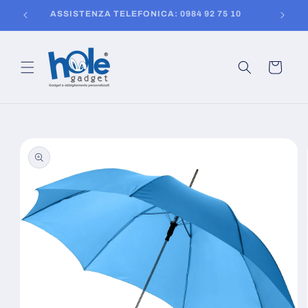
Vai
150
ASSISTENZA TELEFONICA: 0984 92 75 10
direttamente
ai contenuti
Carrello
Passa alle
informazioni
sul prodotto