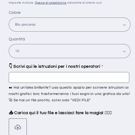
di
Imposte incluse.
Spese di spedizione
calcolate al check-out.
listino
Colore
Quantità
👇 Scrivi qui le istruzioni per i nostri operatori
✒️ Hai un'idea brillante? usa questo spazio per scrivere istruzioni ai
nostri grafici: loro trasformeranno i tuoi sogni in una grafica da urlo!
🚀 Se hai un file pronto, scrivi solo "VEDI FILE"
📤 Carica qui il tuo file e lasciaci fare la magia! 🧙‍♂️✨