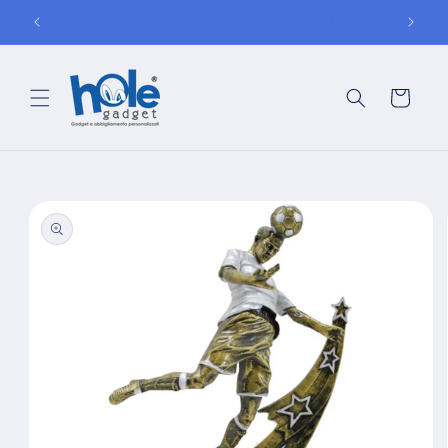
Vai
150
ASSISTENZA TELEFONICA: 0984 92 75 10
direttamente
ai contenuti
Carrello
Passa alle
informazioni
sul prodotto