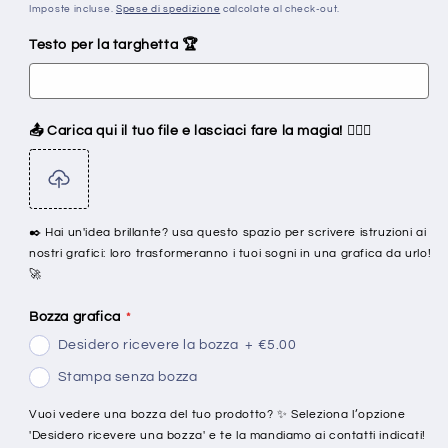
di
Imposte incluse.
Spese di spedizione
calcolate al check-out.
listino
Testo per la targhetta 🏆
📤 Carica qui il tuo file e lasciaci fare la magia! 🧙‍♂️✨
✒️ Hai un'idea brillante? usa questo spazio per scrivere istruzioni ai
nostri grafici: loro trasformeranno i tuoi sogni in una grafica da urlo!
🚀
Bozza grafica
Desidero ricevere la bozza
+
€5.00
Stampa senza bozza
Vuoi vedere una bozza del tuo prodotto? ✨ Seleziona l’opzione
'Desidero ricevere una bozza' e te la mandiamo ai contatti indicati!