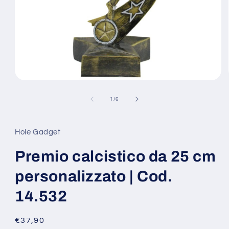
Apri
contenuti
multimediali
su
1
/
6
1
in
finestra
modale
Hole Gadget
Premio calcistico da 25 cm
personalizzato | Cod.
14.532
Prezzo
€37,90