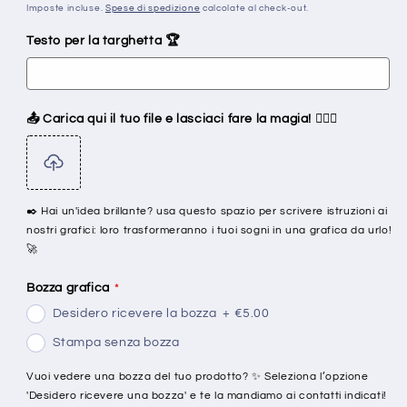
di
Imposte incluse.
Spese di spedizione
calcolate al check-out.
listino
Testo per la targhetta 🏆
📤 Carica qui il tuo file e lasciaci fare la magia! 🧙‍♂️✨
✒️ Hai un'idea brillante? usa questo spazio per scrivere istruzioni ai
nostri grafici: loro trasformeranno i tuoi sogni in una grafica da urlo!
🚀
Bozza grafica
Desidero ricevere la bozza
+
€5.00
Stampa senza bozza
Vuoi vedere una bozza del tuo prodotto? ✨ Seleziona l’opzione
'Desidero ricevere una bozza' e te la mandiamo ai contatti indicati!