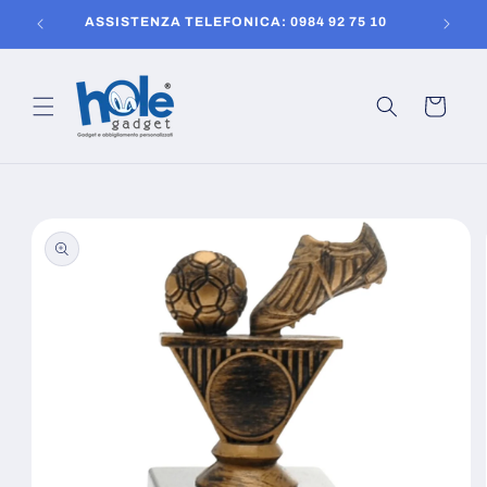
Vai
150
ASSISTENZA TELEFONICA: 0984 92 75 10
direttamente
ai contenuti
Carrello
Passa alle
informazioni
sul prodotto