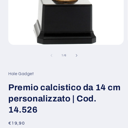
Apri
contenuti
multimediali
su
1
/
6
1
in
finestra
modale
Hole Gadget
Premio calcistico da 14 cm
personalizzato | Cod.
14.526
Prezzo
€19,90