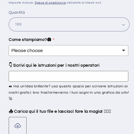
di
Imposte incluse.
Spese di spedizione
calcolate al check-out.
listino
Quantità
Come stampiamo?🖨️
👇 Scrivi qui le istruzioni per i nostri operatori
✒️ Hai un'idea brillante? usa questo spazio per scrivere istruzioni ai
nostri grafici: loro trasformeranno i tuoi sogni in una grafica da urlo!
🚀
📤 Carica qui il tuo file e lasciaci fare la magia! 🧙‍♂️✨