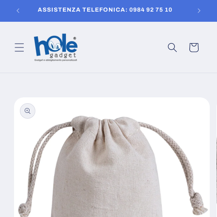
Vai
150
ASSISTENZA TELEFONICA: 0984 92 75 10
direttamente
ai contenuti
Carrello
Passa alle
informazioni
sul prodotto