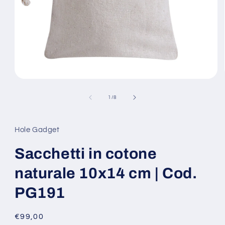
Apri
contenuti
multimediali
su
1
/
8
1
in
finestra
modale
Hole Gadget
Sacchetti in cotone
naturale 10x14 cm | Cod.
PG191
Prezzo
€99,00