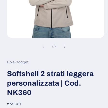
Apri
contenuti
multimediali
su
1
/
7
1
in
finestra
modale
Hole Gadget
Softshell 2 strati leggera
personalizzata | Cod.
NK360
Prezzo
€59,00