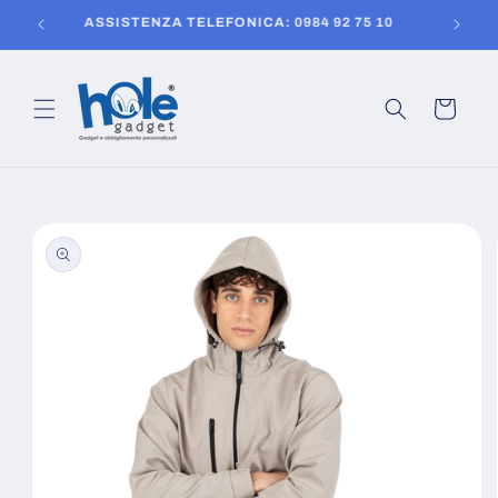
Vai
150
ASSISTENZA TELEFONICA: 0984 92 75 10
direttamente
ai contenuti
Carrello
Passa alle
informazioni
sul prodotto