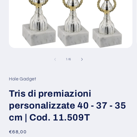
Apri
contenuti
multimediali
su
1
/
6
1
in
finestra
modale
Hole Gadget
Tris di premiazioni
personalizzate 40 - 37 - 35
cm | Cod. 11.509T
Prezzo
€68,00