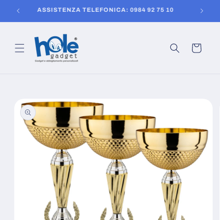
Vai
150
ASSISTENZA TELEFONICA: 0984 92 75 10
direttamente
ai contenuti
Carrello
Passa alle
informazioni
sul prodotto