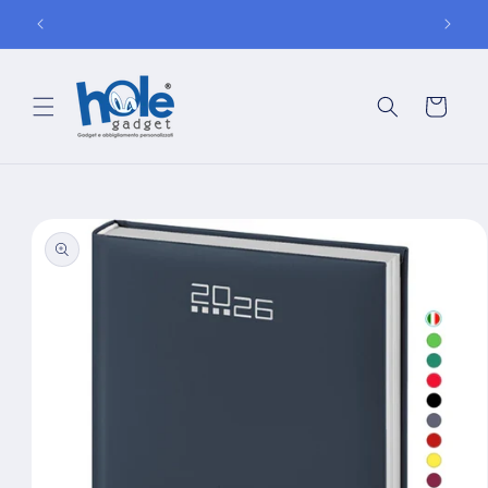
Vai
150
ASSISTENZA TELEFONICA: 0984 92 75 10
direttamente
ai contenuti
Carrello
Passa alle
informazioni
sul prodotto