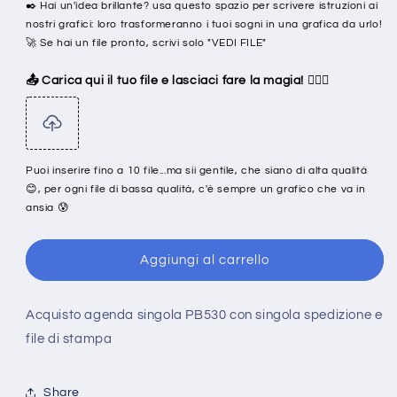
✒️ Hai un'idea brillante? usa questo spazio per scrivere istruzioni ai
nostri grafici: loro trasformeranno i tuoi sogni in una grafica da urlo!
🚀 Se hai un file pronto, scrivi solo "VEDI FILE"
📤 Carica qui il tuo file e lasciaci fare la magia! 🧙‍♂️✨
Puoi inserire fino a 10 file...ma sii gentile, che siano di alta qualità
😊, per ogni file di bassa qualità, c'è sempre un grafico che va in
ansia 😰
Aggiungi al carrello
Acquisto agenda singola PB530 con singola spedizione e
file di stampa
Share