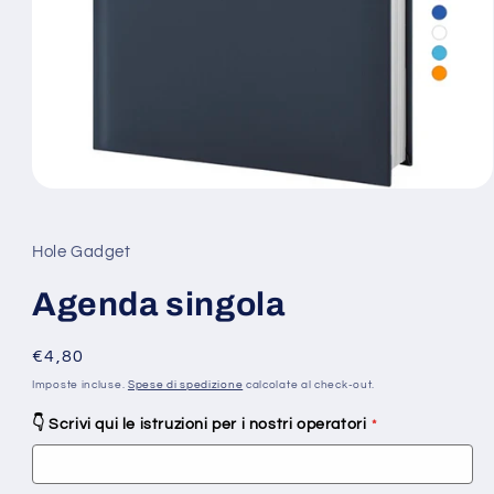
Apri
contenuti
multimediali
1
Hole Gadget
in
finestra
modale
Agenda singola
Prezzo
€4,80
di
Imposte incluse.
Spese di spedizione
calcolate al check-out.
listino
👇 Scrivi qui le istruzioni per i nostri operatori