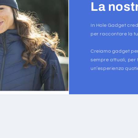
La nost
In Hole Gadget cred
per raccontare la t
Creiamo gadget person
sempre attuali, per t
un’esperienza quot