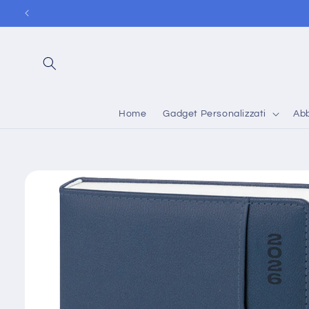
Vai
direttamente
ai contenuti
Home
Gadget Personalizzati
Abb
Passa alle
informazioni
sul prodotto