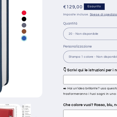
Prezzo
€129,00
Esaurito
di
Imposte incluse.
Spese di spedizi
listino
Quantità
Personalizzazione
👇 Scrivi qui le istruzioni per i
✒️ Hai un'idea brillante? usa questo 
trasformeranno i tuoi sogni in una 
Che colore vuoi? Rosso, blu, ne