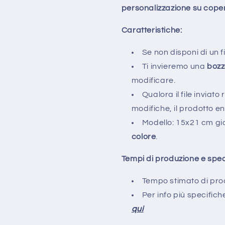
personalizzazione su coper
Caratteristiche:
Se non disponi di un fi
Ti invieremo una
boz
modificare.
Qualora il file inviato
modifiche, il prodotto en
Modello: 15x21 cm gio
colore
.
Tempi di produzione e sped
Tempo stimato di prod
Per info più specific
qui