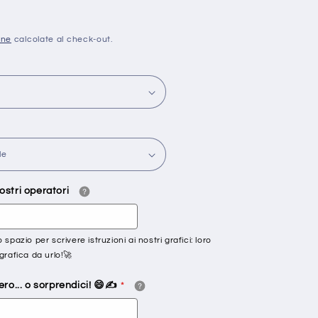
one
calcolate al check-out.
 nostri operatori
spazio per scrivere istruzioni ai nostri grafici: loro
grafica da urlo!🚀
ro... o sorprendici! 😄✍️